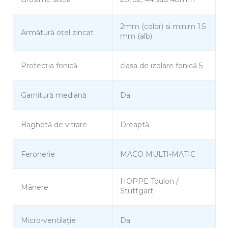
2mm (color) si minim 1.5
Armătură oțel zincat
mm (alb)
Protecția fonică
clasa de izolare fonică 5
Garnitură mediană
Da
Baghetă de vitrare
Dreaptă
Feronerie
MACO MULTI-MATIC
HOPPE Toulon /
Mânere
Stuttgart
Micro-ventilație
Da