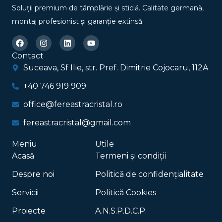
Soluții premium de tâmplărie și sticlă. Calitate germană,
montaj profesionist și garanție extinsă.
F
I
L
Y
a
n
i
o
c
s
n
u
Contact
e
t
k
t
Suceava, Sf Ilie, str. Pref. Dimitrie Cojocaru, 112A
b
a
e
u
o
g
d
b
o
+40 746 919 909
r
i
e
k
a
n
m
office@fereastracristal.ro
fereastracristal@gmail.com
Meniu
Utile
Acasă
Termeni și condiții
Despre noi
Politică de confidențialitate
Servicii
Politică Cookies
Proiecte
A.N.S.P.D.C.P.