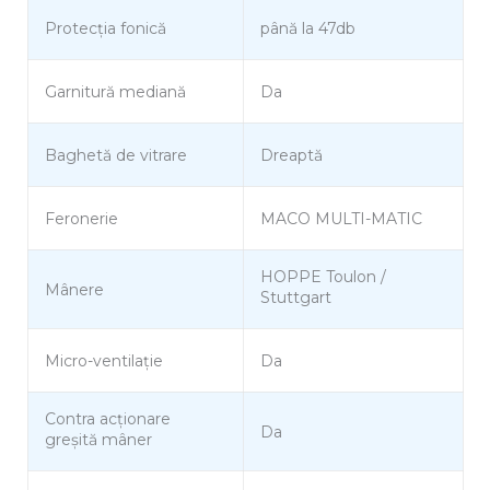
Protecția fonică
până la 47db
Garnitură mediană
Da
Baghetă de vitrare
Dreaptă
Feronerie
MACO MULTI-MATIC
HOPPE Toulon /
Mânere
Stuttgart
Micro-ventilație
Da
Contra acționare
Da
greșită mâner