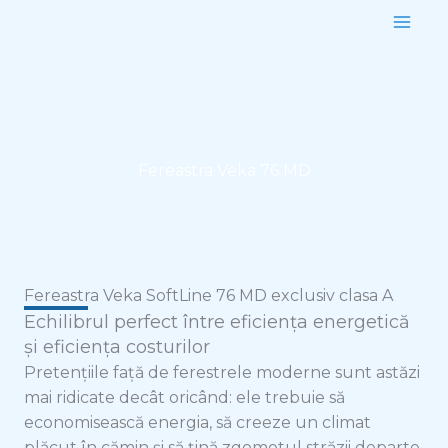
Skip
to
content
Fereastra Veka 76 MD
Fereastra Veka SoftLine 76 MD exclusiv clasa A
Echilibrul perfect între eficiența energetică
și eficiența costurilor
Pretențiile față de ferestrele moderne sunt astăzi
mai ridicate decât oricând: ele trebuie să
economisească energia, să creeze un climat
plăcut în cămin și să țină zgomotul străzii departe.