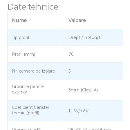
Date tehnice
Nume
Valoare
Tip profil
Drept / Rotunjit
Profil (mm)
76
Nr. camere de izolare
5
Grosime perete
3mm (Clasa A)
exterior
Coeficient transfer
1.1 W/m²K
termic (profil)
Grosime sticlă
28, 32, 44 sau 48mm