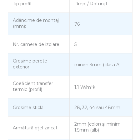
Tip profil
Drept/ Rotunjit
Adâncime de montaj
76
(mm):
Nr. camere de izolare
5
Grosime perete
minim 3mm (clasa A)
exterior
Coeficient transfer
1.1 W/m²k
termic (profil)
Grosime sticlă
28, 32, 44 sau 48mm
2mm (color) și minim
Armătură oțel zincat
1.5mm (alb)