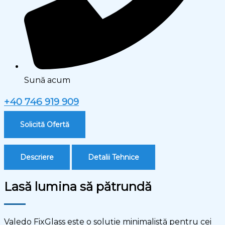
Sună acum
+40 746 919 909
Solicită Ofertă
Descriere
Detalii Tehnice
Lasă lumina să pătrundă
Valedo FixGlass este o soluție minimalistă pentru cei