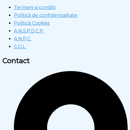
Termeni și condiții
Politică de confidențialitate
Politică Cookies
A.N.S.P.D.C.P.
A.N.P.C.
S.O.L.
Contact