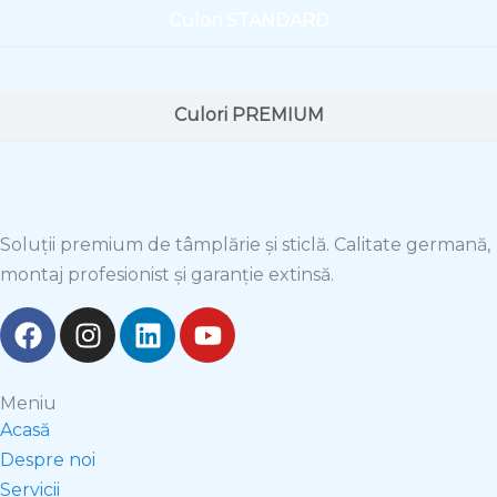
Culori STANDARD
Culori PREMIUM
Soluții premium de tâmplărie și sticlă. Calitate germană,
montaj profesionist și garanție extinsă.
F
I
L
Y
a
n
i
o
c
s
n
u
e
t
k
t
Meniu
b
a
e
u
Acasă
o
g
d
b
Despre noi
o
r
i
e
Servicii