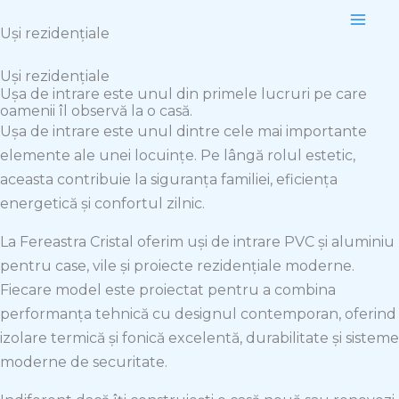
Skip
Uși rezidențiale
to
content
Uși rezidențiale
Ușa de intrare este unul din primele lucruri pe care
oamenii îl observă la o casă.
Ușa de intrare este unul dintre cele mai importante
elemente ale unei locuințe. Pe lângă rolul estetic,
aceasta contribuie la siguranța familiei, eficiența
energetică și confortul zilnic.
La Fereastra Cristal oferim uși de intrare PVC și aluminiu
pentru case, vile și proiecte rezidențiale moderne.
Fiecare model este proiectat pentru a combina
performanța tehnică cu designul contemporan, oferind
izolare termică și fonică excelentă, durabilitate și sisteme
moderne de securitate.