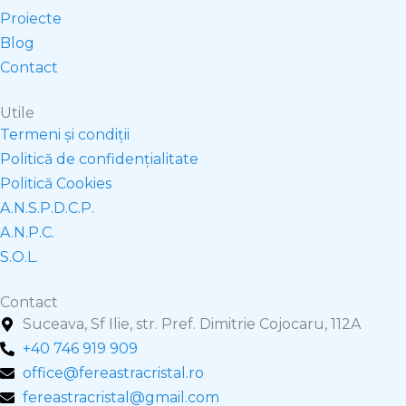
k
a
n
Proiecte
m
Blog
Contact
Utile
Termeni și condiții
Politică de confidențialitate
Politică Cookies
A.N.S.P.D.C.P.
A.N.P.C.
S.O.L.
Contact
Suceava, Sf Ilie, str. Pref. Dimitrie Cojocaru, 112A
+40 746 919 909
office@fereastracristal.ro
fereastracristal@gmail.com