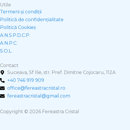
Utile
Termeni și condiții
Politică de confidențialitate
Politică Cookies
A.N.S.P.D.C.P.
A.N.P.C.
S.O.L.
Contact
Suceava, Sf Ilie, str. Pref. Dimitrie Cojocaru, 112A
+40 746 919 909
office@fereastracristal.ro
fereastracristal@gmail.com
Copyright © 2026 Fereastra Cristal