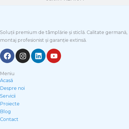
Soluții premium de tâmplărie și sticlă. Calitate germană,
montaj profesionist și garanție extinsă.
F
I
L
Y
a
n
i
o
c
s
n
u
e
t
k
t
Meniu
b
a
e
u
Acasă
o
g
d
b
Despre noi
o
r
i
e
Servicii
k
a
n
Proiecte
m
Blog
Contact