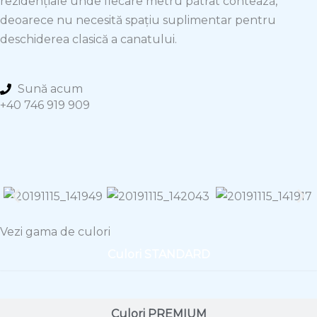
rezidențiale unde fiecare metru pătrat contează,
deoarece nu necesită spațiu suplimentar pentru
deschiderea clasică a canatului.
Sună acum
+40 746 919 909
Vezi gama de culori
Culori STANDARD
Culori PREMIUM