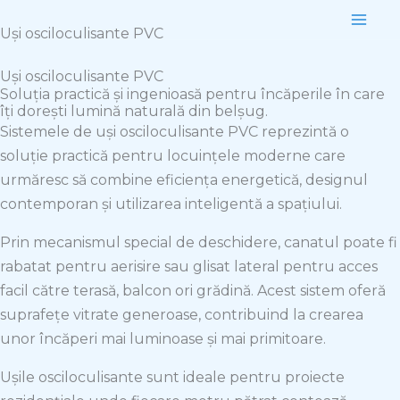
Skip
Uși osciloculisante PVC
to
content
Uși osciloculisante PVC
Soluția practică și ingenioasă pentru încăperile în care
îți dorești lumină naturală din belșug.
Sistemele de uși osciloculisante PVC reprezintă o
soluție practică pentru locuințele moderne care
urmăresc să combine eficiența energetică, designul
contemporan și utilizarea inteligentă a spațiului.
Prin mecanismul special de deschidere, canatul poate fi
rabatat pentru aerisire sau glisat lateral pentru acces
facil către terasă, balcon ori grădină. Acest sistem oferă
suprafețe vitrate generoase, contribuind la crearea
unor încăperi mai luminoase și mai primitoare.
Ușile osciloculisante sunt ideale pentru proiecte