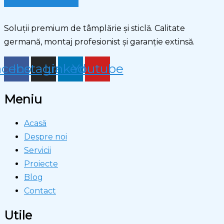
Soluții premium de tâmplărie și sticlă. Calitate
germană, montaj profesionist și garanție extinsă.
acebook
Instagram
Linkedin
Youtube
Meniu
Acasă
Despre noi
Servicii
Proiecte
Blog
Contact
Utile