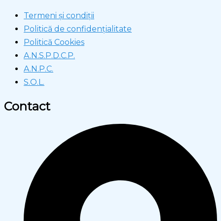
Termeni și condiții
Politică de confidențialitate
Politică Cookies
A.N.S.P.D.C.P.
A.N.P.C.
S.O.L.
Contact