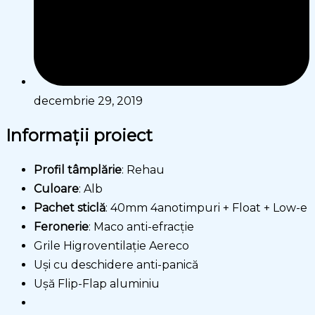
decembrie 29, 2019
Informații proiect
Profil tâmplărie
: Rehau
Culoare
: Alb
Pachet sticlă
: 40mm 4anotimpuri + Float + Low-e
Feronerie
: Maco anti-efracție
Grile Higroventilație Aereco
Uși cu deschidere anti-panică
Ușă Flip-Flap aluminiu